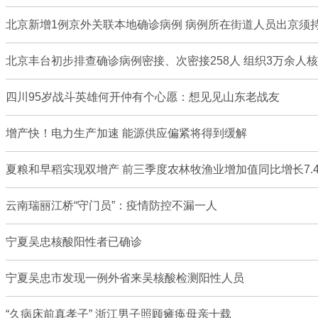
北京新增1例京外关联本地确诊病例 病例所在街道人员出京须
北京丰台初步排查确诊病例密接、次密接258人 组织3万余人
四川95岁战斗英雄何开仲有个心愿：想见见山东老战友
增产快！电力生产加速 能源供应偏紧将得到缓解
夏粮和早稻实现双增产 前三季度农林牧渔业增加值同比增长7.
云南瑞丽江桥“守门员”：疫情防控不漏一人
宁夏吴忠核酸阳性者已确诊
宁夏吴忠市发现一例外省来吴核酸检测阳性人员
“久病床前真孝子” 浙江男子照顾瘫痪母亲十载