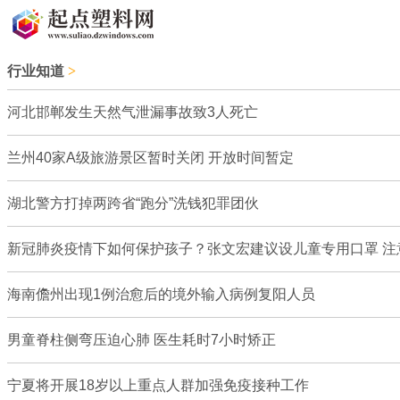
行业知道
>
河北邯郸发生天然气泄漏事故致3人死亡
兰州40家A级旅游景区暂时关闭 开放时间暂定
湖北警方打掉两跨省“跑分”洗钱犯罪团伙
新冠肺炎疫情下如何保护孩子？张文宏建议设儿童专用口罩 注
海南儋州出现1例治愈后的境外输入病例复阳人员
男童脊柱侧弯压迫心肺 医生耗时7小时矫正
宁夏将开展18岁以上重点人群加强免疫接种工作