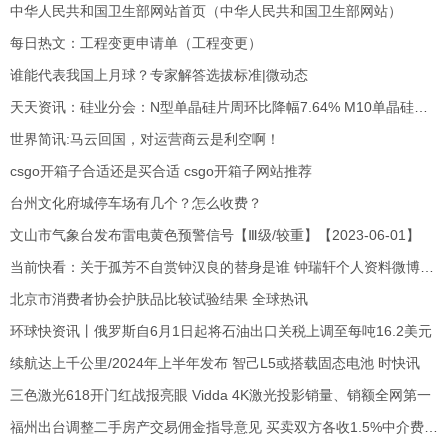
中华人民共和国卫生部网站首页（中华人民共和国卫生部网站）
每日热文：工程变更申请单（工程变更）
谁能代表我国上月球？专家解答选拔标准|微动态
天天资讯：硅业分会：N型单晶硅片周环比降幅7.64% M10单晶硅片周环比降幅为8.77%
世界简讯:马云回国，对运营商云是利空啊！
csgo开箱子合适还是买合适 csgo开箱子网站推荐
台州文化府城停车场有几个？怎么收费？
文山市气象台发布雷电黄色预警信号【Ⅲ级/较重】【2023-06-01】
当前快看：关于孤芳不自赏钟汉良的替身是谁 钟瑞轩个人资料微博照片的相关信息
北京市消费者协会护肤品比较试验结果 全球热讯
环球快资讯丨俄罗斯自6月1日起将石油出口关税上调至每吨16.2美元
续航达上千公里/2024年上半年发布 智己L5或搭载固态电池 时快讯
三色激光618开门红战报亮眼 Vidda 4K激光投影销量、销额全网第一
福州出台调整二手房产交易佣金指导意见 买卖双方各收1.5%中介费 天天播资讯