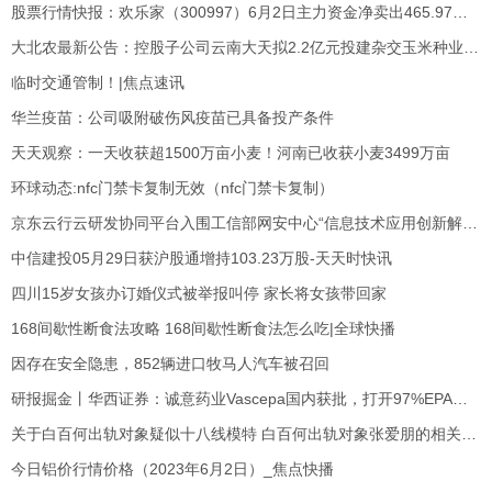
股票行情快报：欢乐家（300997）6月2日主力资金净卖出465.97万元
大北农最新公告：控股子公司云南大天拟2.2亿元投建杂交玉米种业创新能力提升及制（繁）种基地建设项目-今日快看
临时交通管制！|焦点速讯
华兰疫苗：公司吸附破伤风疫苗已具备投产条件
天天观察：一天收获超1500万亩小麦！河南已收获小麦3499万亩
环球动态:nfc门禁卡复制无效（nfc门禁卡复制）
京东云行云研发协同平台入围工信部网安中心“信息技术应用创新解决方案” 每日速递
中信建投05月29日获沪股通增持103.23万股-天天时快讯
四川15岁女孩办订婚仪式被举报叫停 家长将女孩带回家
168间歇性断食法攻略 168间歇性断食法怎么吃|全球快播
因存在安全隐患，852辆进口牧马人汽车被召回
研报掘金丨华西证券：诚意药业Vascepa国内获批，打开97%EPA制剂与原料药市场_环球报道
关于白百何出轨对象疑似十八线模特 白百何出轨对象张爱朋的相关信息
今日铝价行情价格（2023年6月2日）_焦点快播