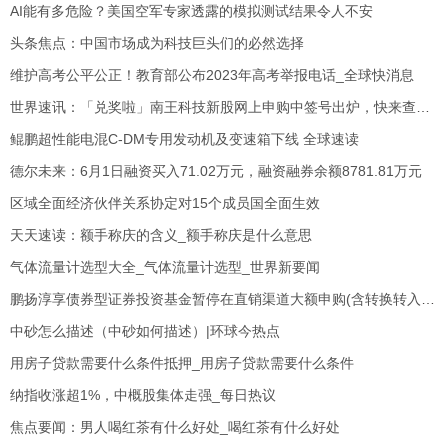
AI能有多危险？美国空军专家透露的模拟测试结果令人不安
头条焦点：中国市场成为科技巨头们的必然选择
维护高考公平公正！教育部公布2023年高考举报电话_全球快消息
世界速讯：「兑奖啦」南王科技新股网上申购中签号出炉，快来查询！
鲲鹏超性能电混C-DM专用发动机及变速箱下线 全球速读
德尔未来：6月1日融资买入71.02万元，融资融券余额8781.81万元
区域全面经济伙伴关系协定对15个成员国全面生效
天天速读：额手称庆的含义_额手称庆是什么意思
气体流量计选型大全_气体流量计选型_世界新要闻
鹏扬淳享债券型证券投资基金暂停在直销渠道大额申购(含转换转入、定期定额投资)业务的公告
中砂怎么描述（中砂如何描述）|环球今热点
用房子贷款需要什么条件抵押_用房子贷款需要什么条件
纳指收涨超1%，中概股集体走强_每日热议
焦点要闻：男人喝红茶有什么好处_喝红茶有什么好处