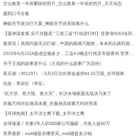
怎么恢复一年前删除的照片_怎么恢复一年前的照片_天天动态
援助口号全集
胸锁关节炎治疗方案_胸锁关节炎意味着什么
【凝神谋发展 实干兴陇原 “三抓三促”行动进行时】甘肃省9263名民营企业人才取得工程师职称 世界热头条
最资讯丨美国问题无法打破，中国的困难只能熬，未来的出路到底在哪里？
2023年6月2日A股成交额多少，工业4.0概念行情及市值查询 世界新资讯
关于王戎的故事是什么（王戎的什么故事广为流传）
富乐德（301297）：6月2日北向资金减持84.15万股_全球观察
信息：李应红（李应）
“抗大洪、抢大险、救大灾”，长沙水域救援实战演习来了
衣服尺码对应身高体重_衣服身高体重尺码对照表
【环球热闻】太平洋之鹰下载_太平洋之鹰
全球速递！夫妻2年入职300家公司骗薪，月收入超60万
世界最新：midi键盘在哪里买_midi键盘多少钱