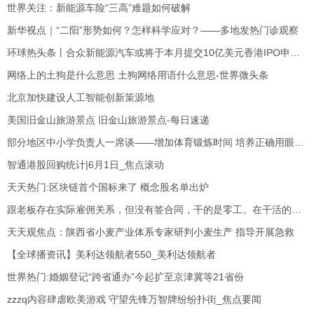
世界关注：新能源车险“三高”难题如何破解
新华视点｜“二阳”形势如何？怎样科学应对？——多地发热门诊观察
环球热头条丨合众新能源汽车或将于本月提交10亿美元香港IPO申请 官方回应：不予置评
网络上的土狗是什么意思 土狗网络用语什么意思-世界微头条
北京加快建设人工智能创新策源地
美国旧金山旅游景点 旧金山旅游景点-每日速递
部分地区中小学负责人一席谈——增加体育锻炼时间 培养正确用眼习惯（防控青少年近视大家谈③） 环球今日报
智通港股回购统计|6月1日_焦点滚动
天天热门:区块链首个国标来了 概念股名单出炉
跟老板存在实际雇佣关系，但没有签合同，干的是零工。在干活的时候从两米多的高空坠落
天天观焦点：陕西省小麦产业体系专家研判小麦生产 指导开展急救
【全球播资讯】美利达领航者550_美利达领航者
世界热门:婚姻登记“跨省通办”今起扩至京津冀等21省份
zzzq内容肆虐欧美游戏 守望先锋万智牌纷纷扑街_焦点要闻