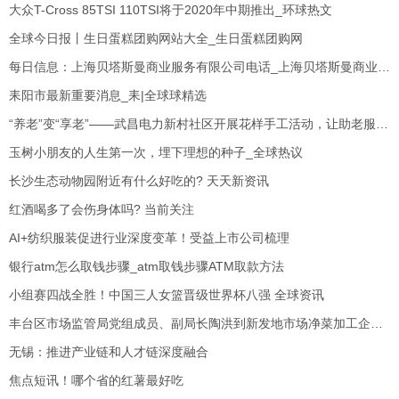
大众T-Cross 85TSI 110TSI将于2020年中期推出_环球热文
全球今日报丨生日蛋糕团购网站大全_生日蛋糕团购网
每日信息：上海贝塔斯曼商业服务有限公司电话_上海贝塔斯曼商业服务有限公司北京分公司
耒阳市最新重要消息_耒|全球球精选
“养老”变“享老”——武昌电力新村社区开展花样手工活动，让助老服务“更近一步”
玉树小朋友的人生第一次，埋下理想的种子_全球热议
长沙生态动物园附近有什么好吃的? 天天新资讯
红酒喝多了会伤身体吗? 当前关注
AI+纺织服装促进行业深度变革！受益上市公司梳理
银行atm怎么取钱步骤_atm取钱步骤ATM取款方法
小组赛四战全胜！中国三人女篮晋级世界杯八强 全球资讯
丰台区市场监管局党组成员、副局长陶洪到新发地市场净菜加工企业和直播基地指导工作
无锡：推进产业链和人才链深度融合
焦点短讯！哪个省的红薯最好吃