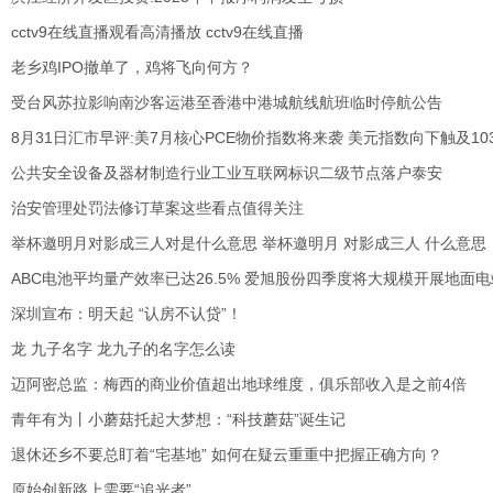
cctv9在线直播观看高清播放 cctv9在线直播
老乡鸡IPO撤单了，鸡将飞向何方？
受台风苏拉影响南沙客运港至香港中港城航线航班临时停航公告
8月31日汇市早评:美7月核心PCE物价指数将来袭 美元指数向下触及10
公共安全设备及器材制造行业工业互联网标识二级节点落户泰安
治安管理处罚法修订草案这些看点值得关注
举杯邀明月对影成三人对是什么意思 举杯邀明月 对影成三人 什么意思
ABC电池平均量产效率已达26.5% 爱旭股份四季度将大规模开展地面
深圳宣布：明天起 “认房不认贷”！
龙 九子名字 龙九子的名字怎么读
迈阿密总监：梅西的商业价值超出地球维度，俱乐部收入是之前4倍
青年有为丨小蘑菇托起大梦想：“科技蘑菇”诞生记
退休还乡不要总盯着“宅基地” 如何在疑云重重中把握正确方向？
原始创新路上需要“追光者”