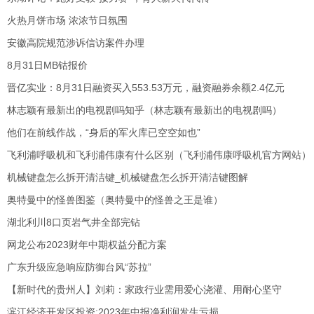
火热月饼市场 浓浓节日氛围
安徽高院规范涉诉信访案件办理
8月31日MB钴报价
晋亿实业：8月31日融资买入553.53万元，融资融券余额2.4亿元
林志颖有最新出的电视剧吗知乎（林志颖有最新出的电视剧吗）
他们在前线作战，“身后的军火库已空空如也”
飞利浦呼吸机和飞利浦伟康有什么区别（飞利浦伟康呼吸机官方网站）
机械键盘怎么拆开清洁键_机械键盘怎么拆开清洁键图解
奥特曼中的怪兽图鉴（奥特曼中的怪兽之王是谁）
湖北利川8口页岩气井全部完钻
网龙公布2023财年中期权益分配方案
广东升级应急响应防御台风“苏拉”
【新时代的贵州人】刘莉：家政行业需用爱心浇灌、用耐心坚守
滨江经济开发区投资:2023年中报净利润发生亏损