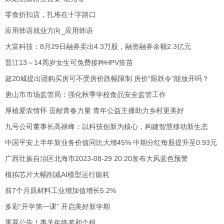
零食折扣店，扎堆在十字路口
应用韩语就业方向_应用韩语
大富科技：8月29日融券卖出4.3万股，融资融券余额2.3亿元
晋江13～14周岁女生可免费接种HPV疫苗
超20城提出团购买房可不受房价跌幅限制 房价“限跌令”能放开吗？
唐山市市场监管局：强化秋季学校食品安全监管工作
厚植爱农情怀 贡献青春力量 青年公益主播助力乡村更美好
九号公司董事长高禄峰：以科技创新为核心，构建智慧移动新生态
中国平安上半年新业务价值同比大增45% 中期分红每股提升至0.93元
广西壮族自治区北海市2023-08-29 20:20发布大风蓝色预警
模拟芯片大幅削减AI模型运行能耗
前7个月原材料工业增加值增长5.2%
多彩“开学第一课” 开启美好新学期
重要公告！事关年终奖和个税