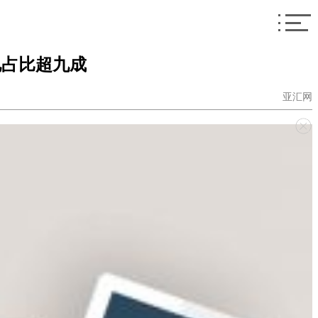
电占比超九成
亚汇网