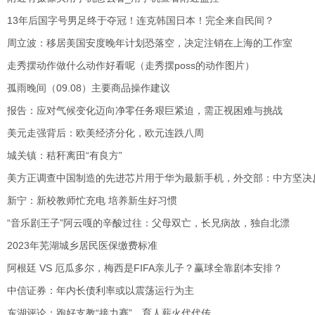
13年后国字号男足终于夺冠！连克韩国日本！完全来自民间？
周立波：移居美国安度晚年计划恐落空，决定注销在上海的工作室
走秀摆动作做什么动作好看呢（走秀摆poss的动作图片）
孤雨晚间（09.08）主要商品操作建议
报告：应对气候变化迈向净零任务艰巨紧迫，需正视困难与挑战
美元走强背后：欧美经济分化，欧元连跌八周
城关镇：秸秆离田“有良方”
美方正调查中国制造的先进芯片用于华为最新手机，外交部：中方坚决
新宁：新校教师忙充电 培养新生好习惯
“音乐剧王子”阿云嘎的辛酸过往：父母双亡，长兄病故，独自北漂
2023年芜湖城乡居民医保缴费标准
阿根廷 VS 厄瓜多尔，梅西是FIFA亲儿子？赢球全靠剧本安排？
中信证券：年内长债利率或以震荡运行为主
东湖评论：跑好支教“接力赛”，育人薪火代代传